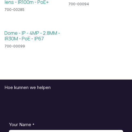
lens - IR100m - PoE+
700-00094
700-00285
Dome - IP - 4MP - 2.8MM -
IR30M - PoE - IP67
700-00099
Hoe kunnen we helpen
Your Name
*