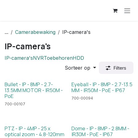
Overslaan naar inhoud
...
Camerabewaking
IP-camera's
IP-camera's
IP-camera's
NVR
Toebehoren
HDD
Sorteer op
Filters
Bullet - IP - 8MP - 2.7-
Eyeball - IP - 8MP - 2.7-13.5
13.5MM MOTOR - IR50M -
MM - IR50M - PoE - IP67
PoE
700-00094
700-00107
PTZ - IP - 4MP - 25 x
Dome - IP - 8MP - 2.8MM -
optical zoom - 4.8-120mm
IR30M - PoE - IP67