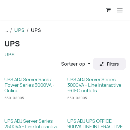
Overslaan naar inhoud
...
UPS
UPS
UPS
UPS
Sorteer op
Filters
UPS ADJ Server Rack /
UPS ADJ Server Series
Tower Series 3000VA -
3000VA - Line Interactive
Online
-6 IEC outlets
650-03005
650-03005
UPS ADJ Server Series
UPS ADJ UPS OFFICE
2500VA - Line Interactive
900VA LINE INTERACTIVE