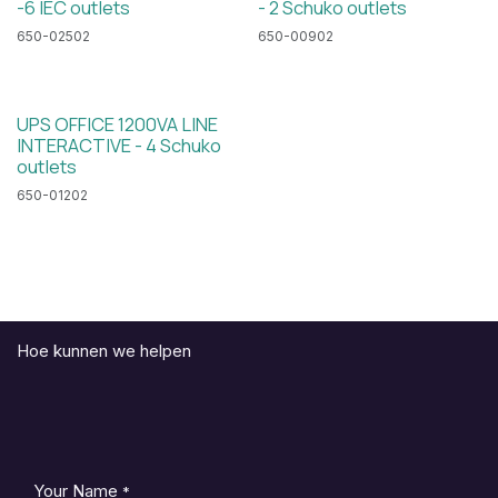
-6 IEC outlets
- 2 Schuko outlets
650-02502
650-00902
UPS OFFICE 1200VA LINE
INTERACTIVE - 4 Schuko
outlets
650-01202
Hoe kunnen we helpen
Your Name
*