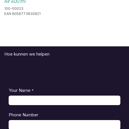
Air 400 ml
100-00023
EAN 8058773830821
Hoe kunnen we helpen
Your Name
*
Phone Number