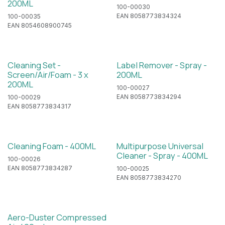
200ML
100-00030
EAN 8058773834324
100-00035
EAN 8054608900745
Cleaning Set -
Label Remover - Spray -
Screen/Air/Foam - 3 x
200ML
200ML
100-00027
EAN 8058773834294
100-00029
EAN 8058773834317
Cleaning Foam - 400ML
Multipurpose Universal
Cleaner - Spray - 400ML
100-00026
EAN 8058773834287
100-00025
EAN 8058773834270
Aero-Duster Compressed