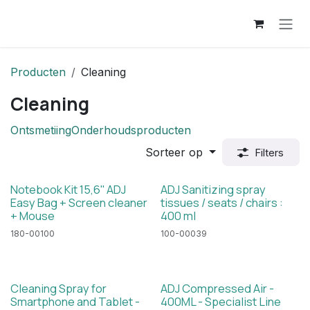
Overslaan naar inhoud
Producten
Cleaning
Cleaning
Ontsmetiing
Onderhoudsproducten
Sorteer op
Filters
Notebook Kit 15,6'' ADJ
ADJ Sanitizing spray
Easy Bag + Screen cleaner
tissues / seats / chairs :
+ Mouse
400 ml
180-00100
100-00039
Cleaning Spray for
ADJ Compressed Air -
Smartphone and Tablet -
400ML - Specialist Line