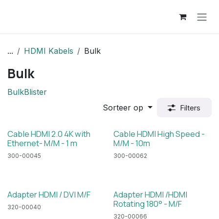
Overslaan naar inhoud
...
HDMI Kabels
Bulk
Bulk
Bulk
Blister
Sorteer op
Filters
Cable HDMI 2.0 4K with
Cable HDMI High Speed -
Ethernet- M/M - 1 m
M/M - 10m
300-00045
300-00062
Adapter HDMI / DVI M/F
Adapter HDMI /HDMI
Rotating 180° - M/F
320-00040
320-00066