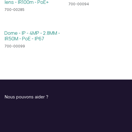
lens - IR100m - PoE+
700-00094
700-00285
Dome - IP - 4MP - 2.8MM -
IR50M - PoE - IP67
700-00099
Nous pouvons aider ?