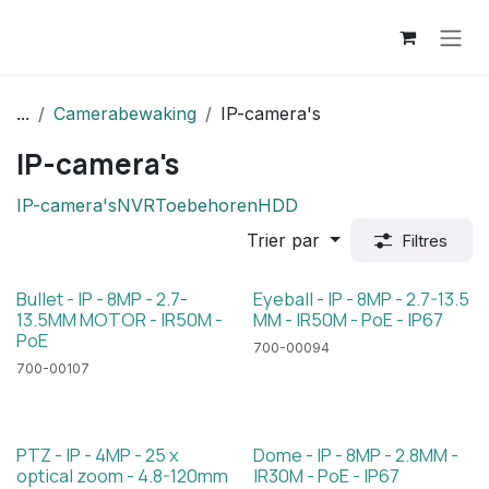
Se rendre au contenu
...
Camerabewaking
IP-camera's
IP-camera's
IP-camera's
NVR
Toebehoren
HDD
Trier par
Filtres
Bullet - IP - 8MP - 2.7-
Eyeball - IP - 8MP - 2.7-13.5
13.5MM MOTOR - IR50M -
MM - IR50M - PoE - IP67
PoE
700-00094
700-00107
PTZ - IP - 4MP - 25 x
Dome - IP - 8MP - 2.8MM -
optical zoom - 4.8-120mm
IR30M - PoE - IP67