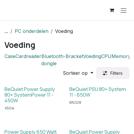
Overslaan naar inhoud
...
PC onderdelen
Voeding
Voeding
Case
Cardreader
Bluetooth-
Bracket
Voeding
CPU
Memory
dongle
Sorteer op
Filters
BeQuiet Power Supply
BeQuiet PSU 80+ System
80+ SystemPower 11 -
11 - 650W
450W
BN328
450w
Power Supply 650 Watt
BeQuiet Power Supply