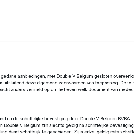
us
A gedane aanbiedingen, met Double V Belgium gesloten overeenko
ijn uitsluitend deze algemene voorwaarden van toepassing. Dez
acht anders vermeld op om het even welk document van medecon
nd na de schriftelijke bevestiging door Double V Belgium BVBA 
Double V Belgium zijn slechts geldig na schriftelijke bevestigin
ling dient schriftelijk te geschieden. Zij is enkel geldig mits sch