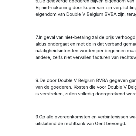
6.De geleverde goederen blijven eigendom van D
Bij niet-nakoming door koper van zijn verplich
eigendom van Double V Belgium BVBA zijn, teru
7.In geval van niet-betaling zal de prijs ver
aldus ondergaat en met de in dat verband gemaa
nalatigheidsintresten worden per begonnen maan
andere, zelfs niet vervallen facturen van rechts
8.De door Double V Belgium BVBA gegeven garan
van de goederen. Kosten die voor Double V Belg
is verstreken, zullen volledig doorgerekend wor
9.Op alle overeenkomsten en verbintenissen waar
uitsluitend de rechtbank van Gent bevoegd.