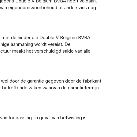
n jegens Double V Belgium BVBA heeft voldaan.
nd van eigendomsvoorbehoud of anderszins nog
t met de hinder die Double V Belgium BVBA
enige aanmaning wordt vereist. De
tuur maakt het verschuldigd saldo van alle
wel door de garantie gegeven door de fabrikant
f betreffende zaken waarvan de garantietermijn
an toepassing. In geval van betwisting is