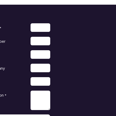
*
ber
any
on
*