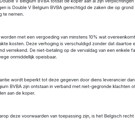
ouble V Belgium BVBA totdat de koper aan al zijn verplichtinge
tingen is Double V Belgium BVBA gerechtigd de zaken die op gro
g te nemen.
hoogd worden met een vergoeding van minstens 10% wat overeenkom
kte kosten. Deze verhoging is verschuldigd zonder dat daartoe 
d verrekend. De niet-betaling op de vervaldag van een enkele fac
wege onmiddellijk opeisbaar.
tie wordt beperkt tot deze gegeven door diens leverancier dan 
ium BVBA zijn ontstaan in verband met niet-gegronde klachten o
den aan de koper.
op deze voorwaarden van toepassing zijn, is het Belgisch recht v