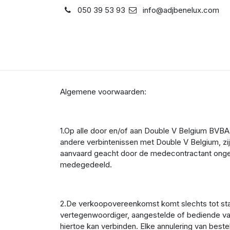
Se rendre au contenu
050 39 53 93
info@adjbenelux.com
Boutique
Contactez-no
Algemene voorwaarden:
1.Op alle door en/of aan Double V Belgium BVB
andere verbintenissen met Double V Belgium, z
aanvaard geacht door de medecontractant onge
medegedeeld.
2.De verkoopovereenkomst komt slechts tot sta
vertegenwoordiger, aangestelde of bediende van 
hiertoe kan verbinden. Elke annulering van bestel