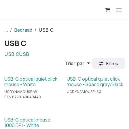
Se rendre au contenu
...
Bedraad
USB C
USB C
USB C
USB
Trier par
Filtres
USB-C optical quiet click
USB-C optical quiet click
mouse - White
mouse - Space gray/Black
UCDYNAMOUSE-W
UCDYNAMOUSE-SG
EAN 8720143040443
USB-C optical mouse -
1000 DPI - White