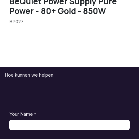
BeQuiet Power Supply Pure
Power - 80+ Gold - 850W
BP027
Hoe kunnen we helpen
Your Name
*