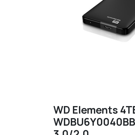
WD Elements 4TB
WDBU6Y0040BBK
3.0/2.0