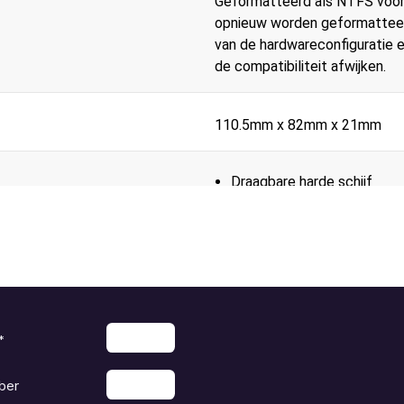
Geformatteerd als NTFS voor
opnieuw worden geformatteer
van de hardwareconfiguratie 
de compatibiliteit afwijken.
110.5mm x 82mm x 21mm
Draagbare harde schijf
USB 3.0-kabel
Beknopte installatiegids
*
ber