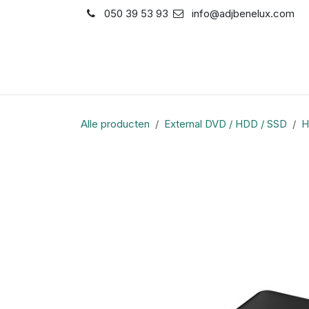
Overslaan naar inhoud
050 39 53 93
info@adjbenelux.com
Shop
Contact
Alle producten
External DVD / HDD / SSD
H