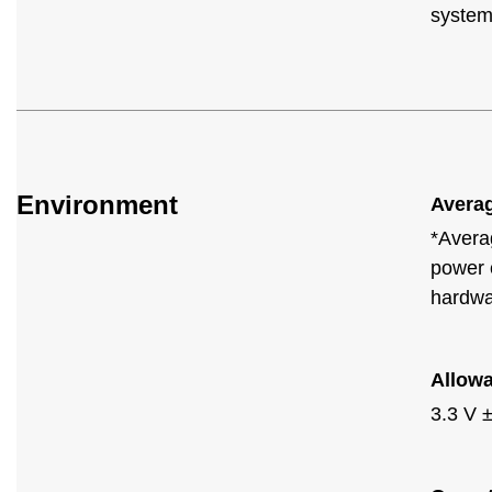
system
Environment
Avera
*Avera
power 
hardwa
Allowa
3.3 V 