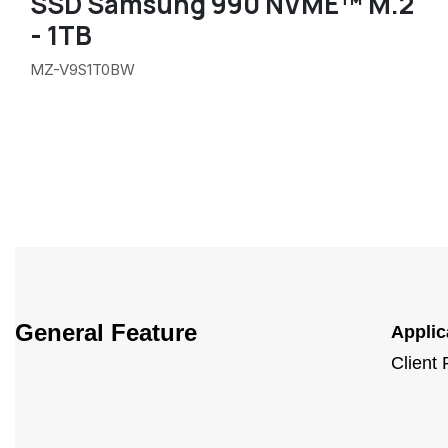
SSD Samsung 990 NVME™ M.2
- 1TB
MZ-V9S1T0BW
General Feature
Applic
Client