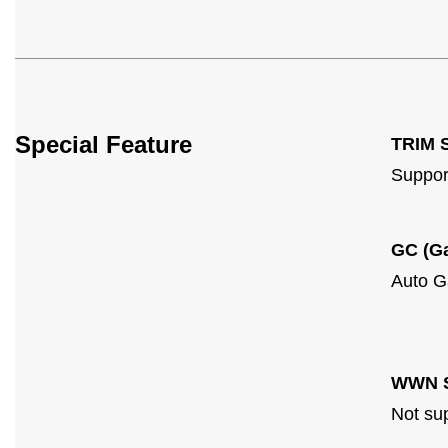
Special Feature
TRIM 
Suppor
GC (Ga
Auto G
WWN S
Not su