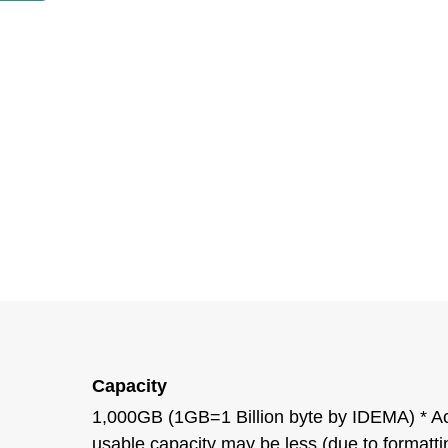
Capacity
1,000GB (1GB=1 Billion byte by IDEMA) * Ac
usable capacity may be less (due to formatti