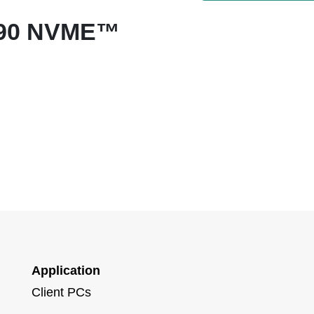
990 NVME™
Application
Client PCs