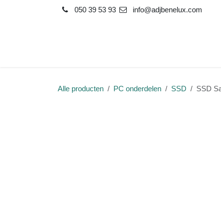
Overslaan naar inhoud
050 39 53 93
info@adjbenelux.com
Shop
Contact
Alle producten
PC onderdelen
SSD
SSD Sa