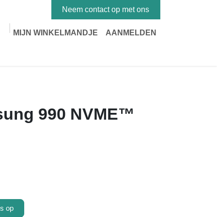
Neem contact op met ons
MIJN WINKELMANDJE
AANMELDEN
sung 990 NVME™
s op