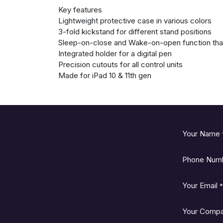
Key features
Lightweight protective case in various colors
3-fold kickstand for different stand positions
Sleep-on-close and Wake-on-open function tha
Integrated holder for a digital pen
Precision cutouts for all control units
Made for iPad 10 & 11th gen
Your Name
Phone Num
Your Email
*
Your Comp