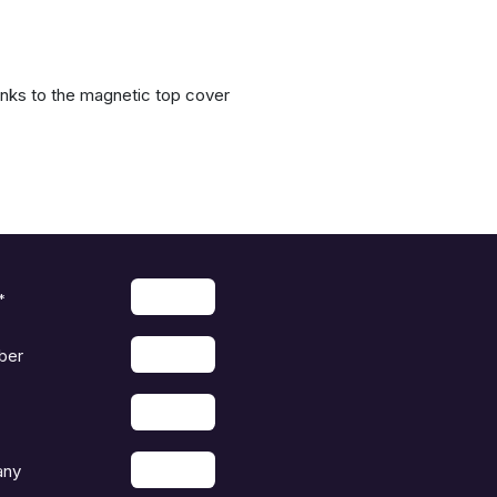
nks to the magnetic top cover
*
ber
any