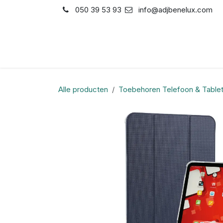
Overslaan naar inhoud
050 39 53 93
info@adjbenelux.com
Shop
Contact
Alle producten
Toebehoren Telefoon & Table