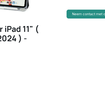
Neem contact met 
 iPad 11" (
2024 ) -