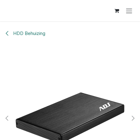
Overslaan naar inhoud
HDD Behuizing