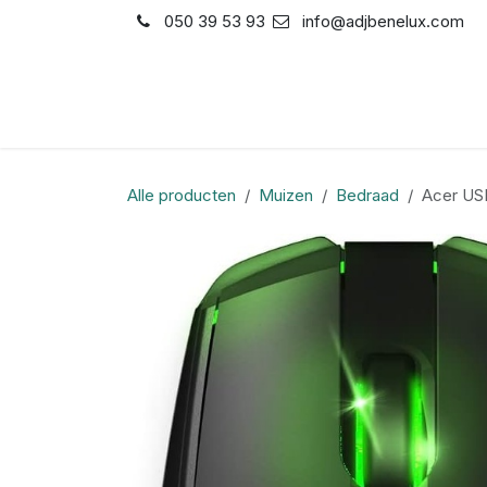
Overslaan naar inhoud
050 39 53 93
info@adjbenelux.com
Shop
Contact
Alle producten
Muizen
Bedraad
Acer US