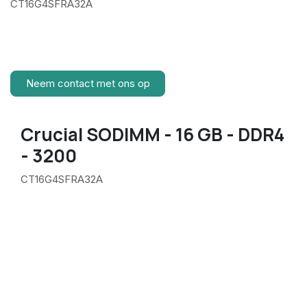
CT16G4SFRA32A
Neem contact met ons op
Crucial SODIMM - 16 GB - DDR4
- 3200
CT16G4SFRA32A