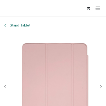
Overslaan naar inhoud
Stand Tablet