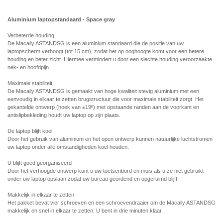
Aluminium laptopstandaard - Space gray
Verbeterde houding
De Macally ASTANDSG is een aluminium standaard die de positie van uw
laptopscherm verhoogt (tot 15 cm), zodat het op ooghoogte komt voor een betere
houding en beter zicht. Hiermee vermindert u door een slechte houding veroorzaakte
nek- en hoofdpijn.
Maximale stabiliteit
De Macally ASTANDSG is gemaakt van hoge kwaliteit stevig aluminium met een
eenvoudig in elkaar te zetten brugstructuur die voor maximale stabiliteit zorgt. Het
gekantelde ontwerp (hoek van ±19º) met opstaande randen aan de voorkant en
antislipbekleding houdt uw laptop op zijn plaats.
De laptop blijft koel
Door het gebruik van aluminium en het open ontwerp kunnen natuurlijke luchtstromen
uw laptop onder alle omstandigheden koel houden.
U blijft goed georganiseerd
Door het verhoogde ontwerp kunt u uw toetsenbord en muis als u ze niet gebruikt
onder uw laptop opslaan zodat uw bureau geordend en opgeruimd blijft.
Makkelijk in elkaar te zetten
Het pakket bevat vier schroeven en een schroevendraaier om de Macally ASTANDSG
makkelijk en snel in elkaar te zetten. U bent in drie minuten klaar.