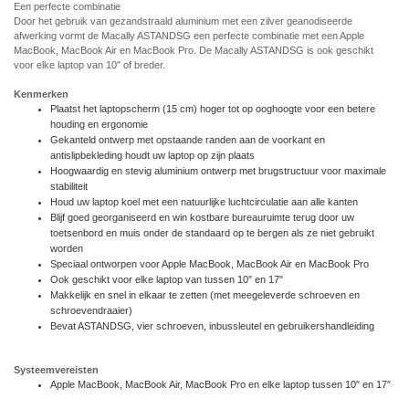
Een perfecte combinatie
Door het gebruik van gezandstraald aluminium met een zilver geanodiseerde
afwerking vormt de Macally ASTANDSG een perfecte combinatie met een Apple
MacBook, MacBook Air en MacBook Pro. De Macally ASTANDSG is ook geschikt
voor elke laptop van 10″ of breder.
Kenmerken
Plaatst het laptopscherm (15 cm) hoger tot op ooghoogte voor een betere
houding en ergonomie
Gekanteld ontwerp met opstaande randen aan de voorkant en
antislipbekleding houdt uw laptop op zijn plaats
Hoogwaardig en stevig aluminium ontwerp met brugstructuur voor maximale
stabiliteit
Houd uw laptop koel met een natuurlijke luchtcirculatie aan alle kanten
Blijf goed georganiseerd en win kostbare bureauruimte terug door uw
toetsenbord en muis onder de standaard op te bergen als ze niet gebruikt
worden
Speciaal ontworpen voor Apple MacBook, MacBook Air en MacBook Pro
Ook geschikt voor elke laptop van tussen 10″ en 17"
Makkelijk en snel in elkaar te zetten (met meegeleverde schroeven en
schroevendraaier)
Bevat ASTANDSG, vier schroeven, inbussleutel en gebruikershandleiding
Systeemvereisten
Apple MacBook, MacBook Air, MacBook Pro en elke laptop tussen 10″ en 17″