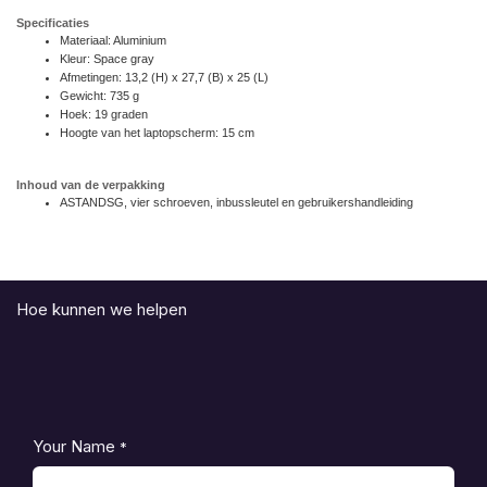
Specificaties
Materiaal: Aluminium
Kleur: Space gray
Afmetingen: 13,2 (H) x 27,7 (B) x 25 (L)
Gewicht: 735 g
Hoek: 19 graden
Hoogte van het laptopscherm: 15 cm
Inhoud van de verpakking
ASTANDSG, vier schroeven, inbussleutel en gebruikershandleiding
Hoe kunnen we helpen
Your Name
*