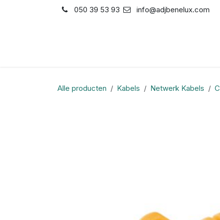
Overslaan naar inhoud
050 39 53 93
info@adjbenelux.com
Shop
Contact
Alle producten
Kabels
Netwerk Kabels
C