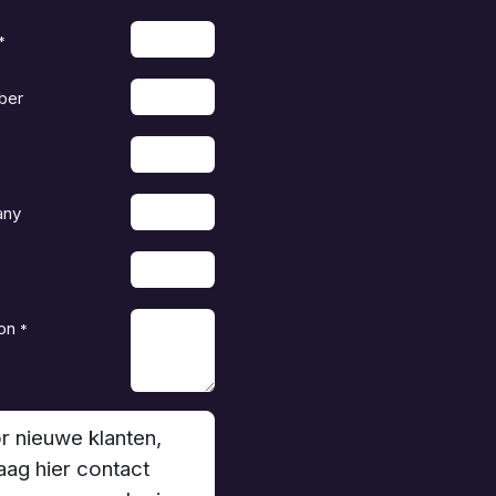
*
ber
any
on
*
r nieuwe klanten,
aag hier contact