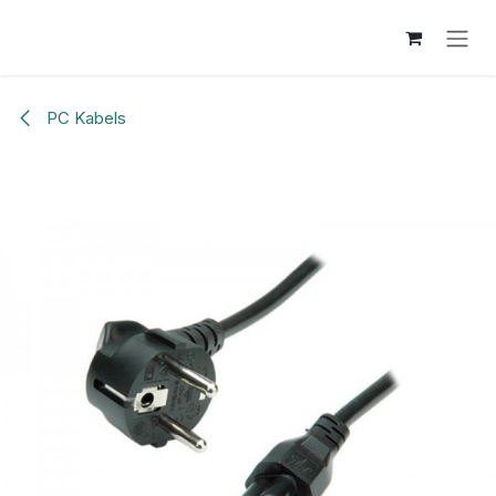
Overslaan naar inhoud
PC Kabels