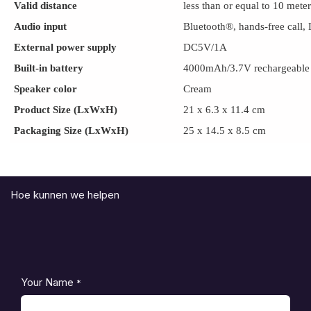
Valid distance
less than or equal to 10 meter
Audio input
Bluetooth®, hands-free call,
External power supply
DC5V/1A
Built-in battery
4000mAh/3.7V rechargeable 
Speaker color
Cream
Product Size (LxWxH)
21 x 6.3 x 11.4 cm
Packaging Size (LxWxH)
25 x 14.5 x 8.5 cm
Hoe kunnen we helpen
Your Name
*