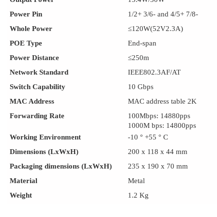
Power Pin
1/2+ 3/6- and 4/5+ 7/8-
Whole Power
≤120W(52V2.3A)
POE Type
End-span
Power Distance
≤250m
Network Standard
IEEE802.3AF/AT
Switch Capability
10 Gbps
MAC Address
MAC address table 2K
Forwarding Rate
100Mbps: 14880pps
1000M bps: 14800pps
Working
Environment
-10 ° +55 ° C
Dimensions (LxWxH)
200 x 118 x 44 mm
Packaging dimensions (LxWxH)
235 x 190 x 70 mm
Material
Metal
Weight
1.2 Kg