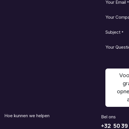
Your Email
*
Your Comp
Subject
*
Your Questi
Voo
gr
opne
Hoe kunnen we helpen
Bel ons
+32 50 39