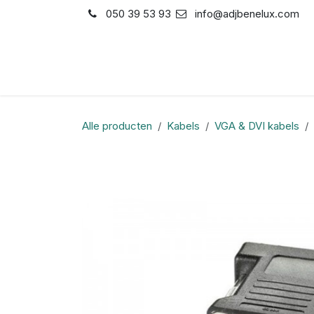
Overslaan naar inhoud
050 39 53 93
info@adjbenelux.com
Shop
Contact
Alle producten
Kabels
VGA & DVI kabels