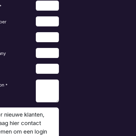
*
ber
any
on
*
r nieuwe klanten,
aag hier contact
men om een login