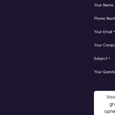
Your Name
Phone Num
Your Email
*
Your Comp
Subject
*
Your Questi
Voo
gr
opne