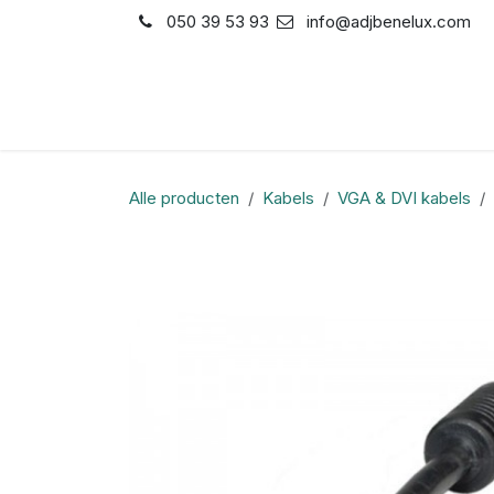
Overslaan naar inhoud
050 39 53 93
info@adjbenelux.com
Shop
Contact
Alle producten
Kabels
VGA & DVI kabels