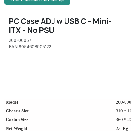
PC Case ADJ w USB C - Mini-
ITX - No PSU
200-00057
EAN 8054608905122
Model
200-00
Chassis Size
310 * 1
Carton Size
360 * 2
Net Weight
2.6 Kg