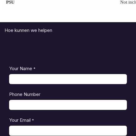
PSU
Not inc
Hoe kunnen we helpen
Your Name
*
Phone Number
Your Email
*