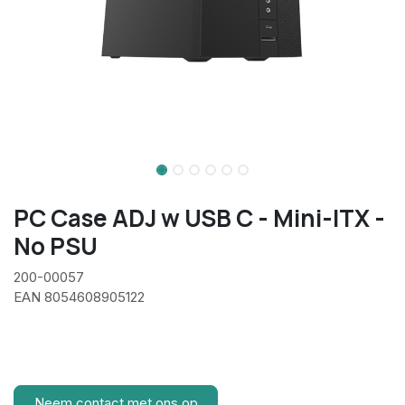
PC Case ADJ w USB C - Mini-ITX -
No PSU
200-00057
EAN 8054608905122
Neem contact met ons op