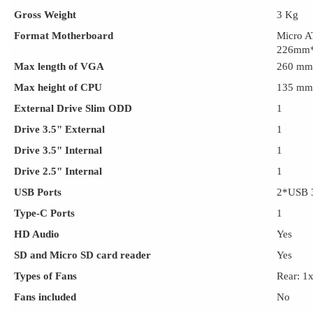
Gross Weight
3 Kg
Format Motherboard
Micro A
226mm
Max length of VGA
260 mm
Max height of CPU
135 mm
External Drive Slim ODD
1
Drive 3.5" External
1
Drive 3.5" Internal
1
Drive 2.5" Internal
1
USB Ports
2*USB 3
Type-C Ports
1
HD Audio
Yes
SD and Micro SD card reader
Yes
Types of Fans
Rear: 1
Fans included
No