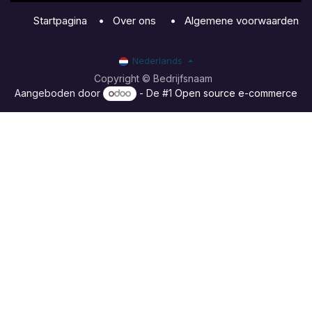
Startpagina
•
Over ons
•
Algemene voorwaarden
Nederlands
Copyright © Bedrijfsnaam
Aangeboden door
- De #1
Open source e-commerce