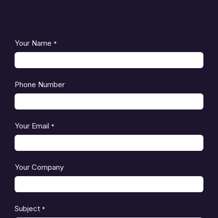
Inhoud van verpakking
USB 3.0-kabel
Beknopte installatiegids
Your Name
*
Phone Number
Your Email
*
Your Company
Subject
*