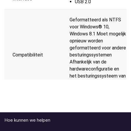
USB 2.0
Geformatteerd als NTFS
voor Windows® 10,
Windows 8.1 Moet mogelijk
opnieuw worden
geformatteerd voor andere
Compatibiliteit
besturingssystemen
Afhankelijk van de
hardwareconfiguratie en
het besturingssysteem van
de gebruiker kan de
compatibiliteit afwijken.
Afmetingen (L x W x H)
110.5mm x 82mm x 15mm
Hoe kunnen we helpen
Draagbare harde schijf