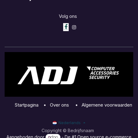
Volg ons
Startpagina
•
Over ons
•
Algemene voorwaarden
Nederlands
Copyright © Bedrijfsnaam
Aangeboden door
- De #1
Open source e-commerce