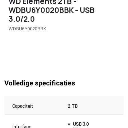
WD Elements 2TB -
WDBU6Y0020BBK - USB
3.0/2.0
WDBU6Y0020BBK
Volledige specificaties
Capaciteit
2 TB
USB 3.0
Interface