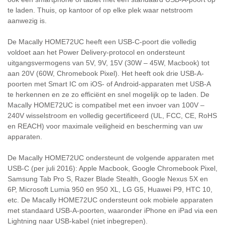
te laden. Thuis, op kantoor of op elke plek waar netstroom
aanwezig is.
De Macally HOME72UC heeft een USB-C-poort die volledig
voldoet aan het Power Delivery-protocol en ondersteunt
uitgangsvermogens van 5V, 9V, 15V (30W – 45W, Macbook) tot
aan 20V (60W, Chromebook Pixel). Het heeft ook drie USB-A-
poorten met Smart IC om iOS- of Android-apparaten met USB-A
te herkennen en ze zo efficiënt en snel mogelijk op te laden. De
Macally HOME72UC is compatibel met een invoer van 100V –
240V wisselstroom en volledig gecertificeerd (UL, FCC, CE, RoHS
en REACH) voor maximale veiligheid en bescherming van uw
apparaten.
De Macally HOME72UC ondersteunt de volgende apparaten met
USB-C (per juli 2016): Apple Macbook, Google Chromebook Pixel,
Samsung Tab Pro S, Razer Blade Stealth, Google Nexus 5X en
6P, Microsoft Lumia 950 en 950 XL, LG G5, Huawei P9, HTC 10,
etc. De Macally HOME72UC ondersteunt ook mobiele apparaten
met standaard USB-A-poorten, waaronder iPhone en iPad via een
Lightning naar USB-kabel (niet inbegrepen).