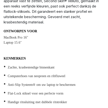
apparaat vast te zetten, Second Skin® Velluto, gemaakt in
een reeks verfijnde kleuren, past ook perfect dankzij de
flatlock-stiksels. Dit garandeert een slanker profiel en
uitstekende bescherming. Gevoerd met zacht,
krasbestendig materiaal.
ONTWORPEN VOOR
MacBook Pro 16"
Laptop 15.6"
KENMERKEN
•
Zachte, krasbestendige binnenkant
•
Computerhoes van neopreen en ribfluweel
•
Anti-Slip Systeem® om uw laptop te beschermen
•
Flat-Lock stiksel voor een perfecte vorm
•
Handige ritssluiting met dubbele ritstrekker